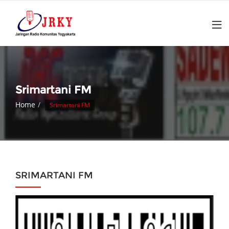
Skip
to
content
Srimartani FM
Home
Srimartani FM
SRIMARTANI FM