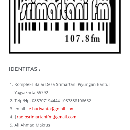
IDENTITAS :
Kompleks Balai Desa Srimartani Piyungan Bantul
Yogyakarta 55792
Telp/Hp: 085707194444 |087838106662
email :
e.hariyanta@gmail.com
|
radiosrimartanifm@gmail.com
Ali Ahmad Makrus