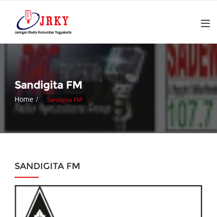
Skip
to
content
Sandigita FM
Home
Sandigita FM
SANDIGITA FM