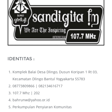
IDENTITAS :
Komplek Balai Desa Dlingo, Dusun Koripan 1 Rt 03,
Kecamatan Dlingo Bantul Yogyakarta 55783
08773809866 | 082134616717
107.7 Mhz | 202
bahrunw@yahoo.or.id
Perkumpulan Penyiaran Komunitas